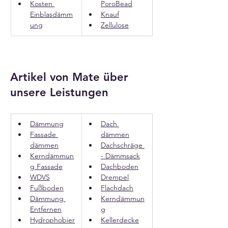
Kosten 
PoroBead
Einblasdämm
Knauf
ung
Zellulose
Artikel von Mate über
unsere Leistungen
Dämmung
Dach 
Fassade 
dämmen
dämmen
Dachschräge 
Kerndämmun
- Dämmsack
g Fassade
Dachboden
WDVS
Drempel
Fußboden
Flachdach
Dämmung 
Kerndämmun
Entfernen
g
Hydrophobier
Kellerdecke