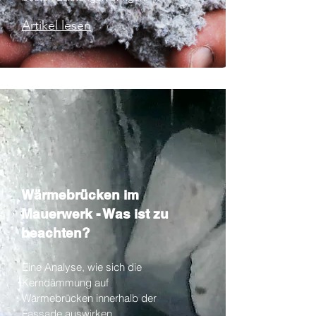
Artikel lesen
Wärmebrücken im
Mauerwerk - Was ist zu
beachten?
Eine Analyse, wie sich die
Kerndämmung auf
Wärmebrücken innerhalb der
Fassade auswirken.