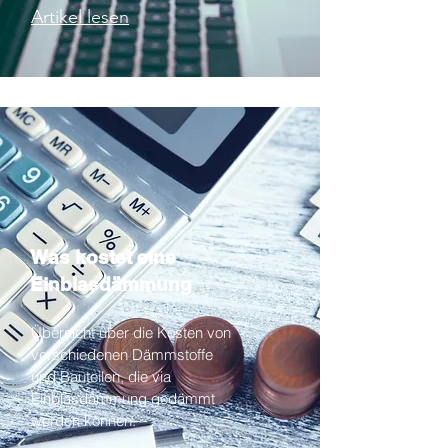
Artikel lesen
Was kostet eine
Einblasdämmung
Übersicht über die Kosten von
verschiedenen Dämmstoffe
und Bauteilen, die via
Einblasdämmung gedämmt
werden können.