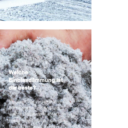
Artikel lesen
Welche
Einblasdämmung ist
die beste?
Vergleich von verschiedenen
Dämmstoffen und Analyse,
welche Dämmstoffe unter
bestimmten Bedingungen die
besten Leistungen bringen.