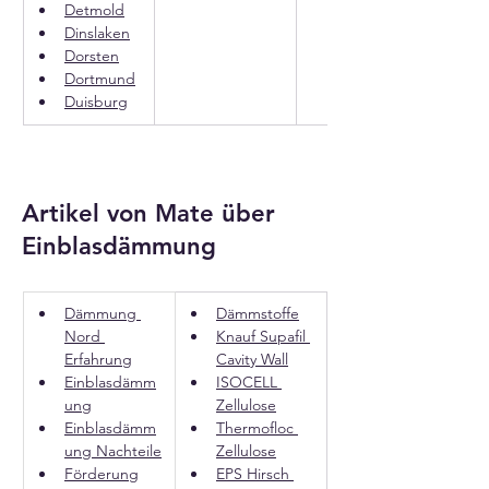
Detmold
Dinslaken
Dorsten
Dortmund
Duisburg
Artikel von Mate über
Einblasdämmung
Dämmung 
Dämmstoffe
Nord 
Knauf Supafil 
Erfahrung
Cavity Wall
Einblasdämm
ISOCELL 
ung
Zellulose
Einblasdämm
Thermofloc 
ung Nachteile
Zellulose
Förderung
EPS Hirsch 