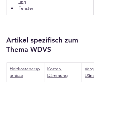
ung
Fenster
Artikel spezifisch zum
Thema WDVS
Heizkostenersp
Kosten 
Vergleich 
arnisse
Dämmung
Dämmstoffe