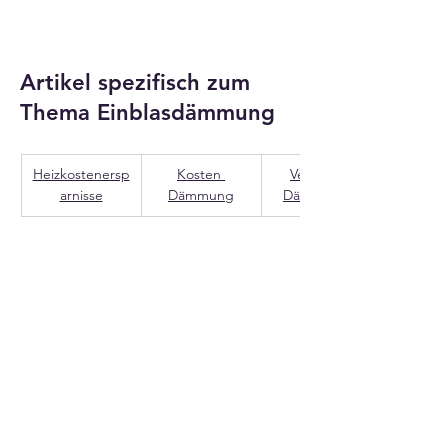
Artikel spezifisch zum
Thema Einblasdämmung
Heizkostenersp
Kosten 
Vergleich 
arnisse
Dämmung
Dämmstoffe