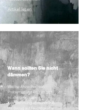
Artikel lesen
Wann sollten Sie nicht
dämmen?
Welche Anzeichen von
Problemen und Risiken gibt
es, die gegen eine
Kerndämmung sprechen z.B.
mit Bezug auf Feuchtigkeit in