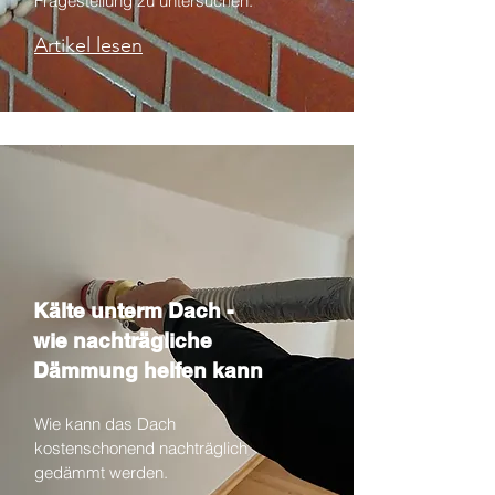
Fragestellung zu untersuchen.
Artikel lesen
Kälte unterm Dach -
wie nachträgliche
Dämmung helfen kann
Wie kann das Dach
kostenschonend nachträglich
gedämmt werden.