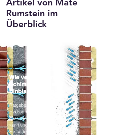
Artikel von Mate
Rumstein im
Überblick
Wie verhindert man
Schimmel bei der
Einblasdämmung
Ratgeber wie die
Hydrophobierung einer
Fassade Feuchtigkeit abhalten
kann und Dämmung sowie
Fassade schützt.