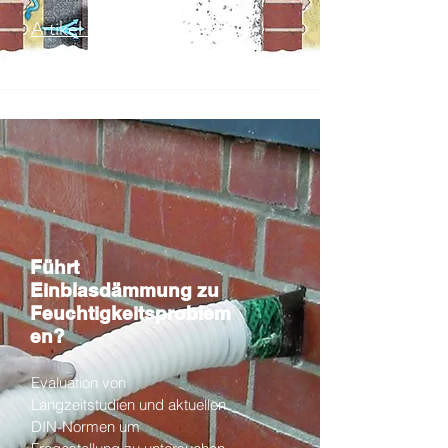
Artikel lesen
Führt
Einblasdämmung zu
Feuchtigkeitsproblem
en?
Evaluation von
Langzeitstudien und aktuellen
DIN-Normen um