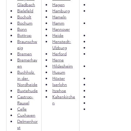
Gladbach
Hagen
Moers
Bielefeld
Hamburg
Mönchenglad
Bocholt
Hameln
bach
Bochum
Hamm
Mülheim an 
Bonn
Hannover
der Ruhr
Bottrop
Heide
Münster
Braunschw
Henstedt-
Neumünster
eig
Ulzburg
Neuss
Bremen
Herford
Neustadt am 
Bremerhav
Herne
Rübenberge
en
Hildesheim
Nienburg 
Buchholz 
Husum
(Weser)
in der 
Höxter
Norderstedt
Nordheide
Iserlohn
Nordhorn
Buxtehude
Itzehoe
Oberhausen
Castrop-
Kaltenkirche
Oldenburg
Rauxel
n
Osnabrück
Celle
Paderborn
Cuxhaven
Delmenhor
st