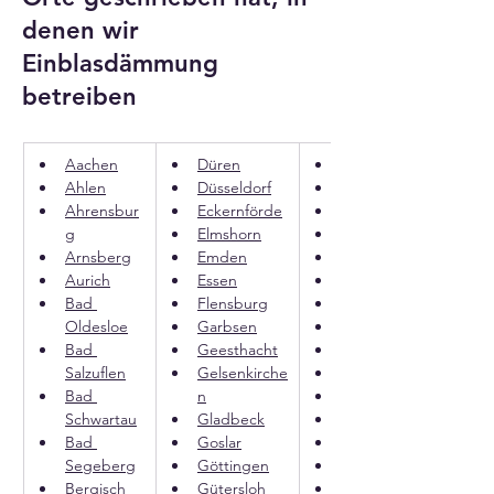
denen wir
Einblasdämmung
betreiben
Aachen
Düren
Kiel
Ahlen
Düsseldorf
Krefeld
Ahrensbur
Eckernförde
Köln
g
Elmshorn
Laatzen
Arnsberg
Emden
Langenhagen
Aurich
Essen
Leverkusen
Bad 
Flensburg
Lingen
Oldesloe
Garbsen
Lippstadt
Bad 
Geesthacht
Lübeck
Salzuflen
Gelsenkirche
Lüdenscheid
Bad 
n
Lüneburg
Schwartau
Gladbeck
Lünen
Bad 
Goslar
Marl
Segeberg
Göttingen
Melle
Bergisch 
Gütersloh
Minden