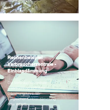
Rechenbeispiel
Verbraucherzentrale -
Einblasdämmung
Die Verbraucherzentrale
untersucht ob sich eine
Dämmung lohnt. Wir
vergleichen Einblasdämmung
oder WDVS.