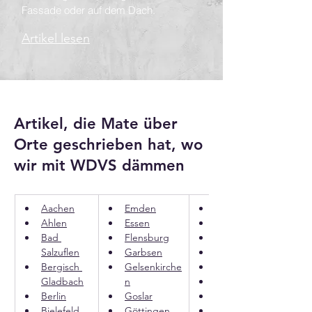
Fassade oder auf dem Dach.
Artikel lesen
Artikel, die Mate über
Orte geschrieben hat, wo
wir mit WDVS dämmen
Aachen
Emden
Köln
Ahlen
Essen
Langenhagen
Bad 
Flensburg
Leverkusen
Salzuflen
Garbsen
Lingen
Bergisch 
Gelsenkirche
Lübeck
Gladbach
n
Lüdenscheid
Berlin
Goslar
Lüneburg
Bielefeld
Göttingen
Lünen