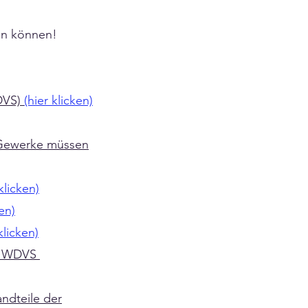
ten können!
DVS)
(hier klicken)
 Gewerke müssen
klicken)
ken)
klicken)
es WDVS
ndteile der