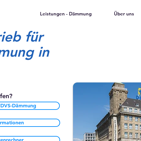
Leistungen - Dämmung
Über uns
ieb für
ung in
lfen?
WDVS-Dämmung
formationen
enrechner