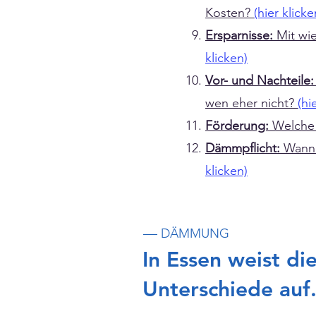
Kosten?
(hier klicke
Ersparnisse:
Mit wi
klicken)
Vor- und Nachteile:
wen eher nicht?
(hi
Förderung:
Welche 
Dämmpflicht:
Wann 
klicken)
—
DÄMMUNG
In Essen weist d
Unterschiede auf