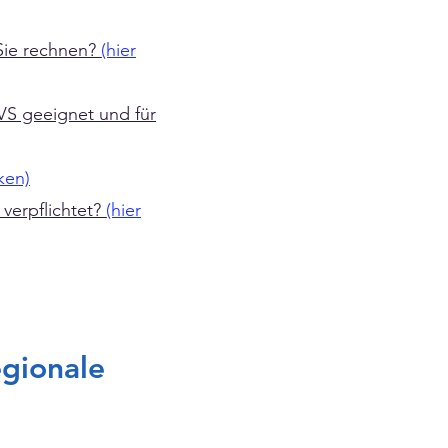
Sie rechnen?
(hier
VS geeignet und für
cken)
verpflichtet?
(hier
gionale