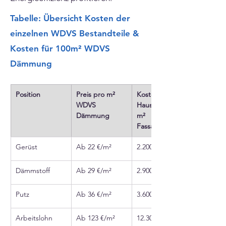
Tabelle: Übersicht Kosten der
einzelnen WDVS Bestandteile &
Kosten für 100m² WDVS
Dämmung
Position
Preis pro m² 
Kosten für ein 
WDVS 
Haus mit 100 
Dämmung
m² 
Fassadenfläche
Gerüst
Ab 22 €/m²
2.200 €
Dämmstoff
Ab 29 €/m²
2.900 €
Putz
Ab 36 €/m²
3.600 €
Arbeitslohn
Ab 123 €/m²
12.300 €