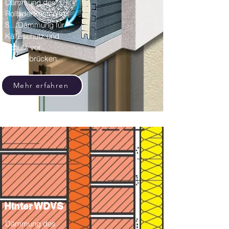
Dämmung der
Rolladenkästen mit
S... Dämmung für
Kälteschutz und
Schutz vor
Wärmebrücken.
Mehr erfahren
Hinter WDVS
Dämmung des