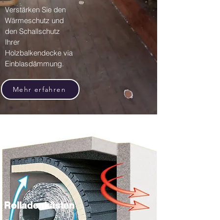
Verstärken Sie den
Wärmeschutz und
den Schallschutz
Ihrer
Holzbalkendecke via
Einblasdämmung.
Mehr erfahren
Rolladenkästen