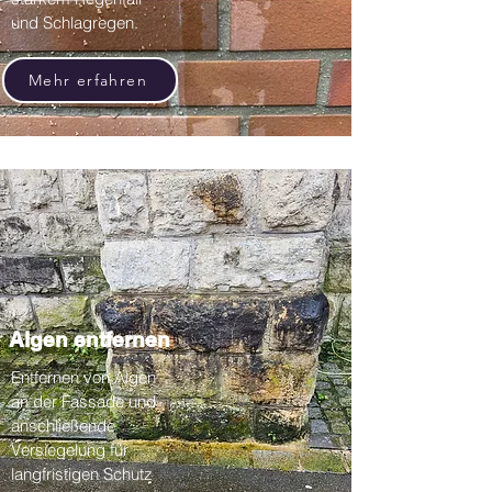
und Schlagregen.
Mehr erfahren
Algen entfernen
Entfernen von Algen
an der Fassade und
anschließende
Versiegelung für
langfristigen Schutz