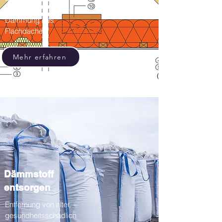
für Wärmeverluste –
Dämmung des
Flachdaches.
Mehr erfahren
Dämmstoff
entsorgen
Entfernung von alter,
gesundheitsschädlich