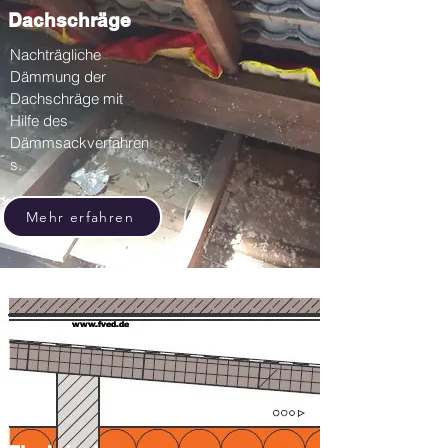
Dachschräge
Nachträgliche
Dämmung der
Dachschräge mit
Hilfe des
Dämmsackverfahren
s.
Mehr erfahren