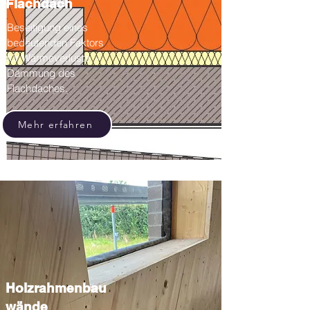
Flachdach
Beseitigung eines
bedeutenden Faktors
für Wärmeverluste –
Dämmung des
Flachdaches.
Mehr erfahren
Holzrahmenbau
wände