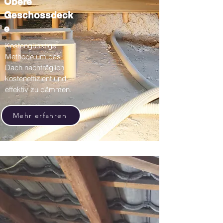
Obere
Geschossdeck
e
Kostengünstige
Methode um das
Dach nachträglich
kosteneffizient und
effektiv zu dämmen.
Mehr erfahren