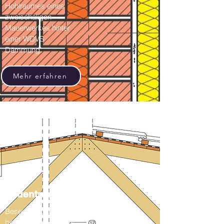
Hohlraumes eines
zweischaligen
Mauerwerkes hinter
einer WDVS
Dämmung.
Mehr erfahren
Bodentreppen
Beseitigung eines
bedeutenden Faktors