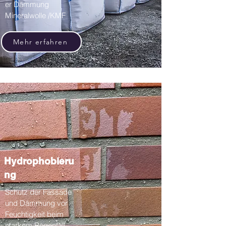
er Dämmung
Mineralwolle /KMF
Mehr erfahren
Hydrophobieru
ng
Schutz der Fassade
und Dämmung vor
Feuchtigkeit beim
starkem Regenfall