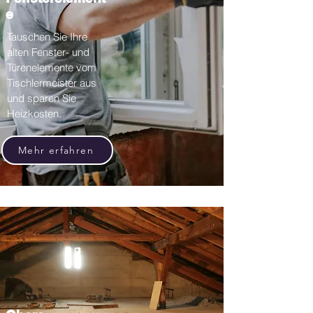
e
Tauschen Sie Ihre
alten Fenster- und
Türenelemente vom
Tischlermeister aus
und sparen Sie
Heizkosten.
Mehr erfahren