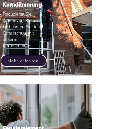
Kerndämmung
Reduzieren Sie
Wärmeverluste und
verbessern Sie den
Schallschutz mit
unserer
Kerndämmung.
Mehr erfahren
Fensterelement