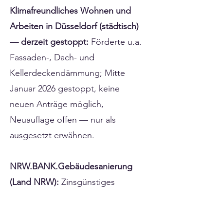
Klimafreundliches Wohnen und
Arbeiten in Düsseldorf (städtisch)
— derzeit gestoppt:
Förderte u.a.
Fassaden-, Dach- und
Kellerdeckendämmung; Mitte
Januar 2026 gestoppt, keine
neuen Anträge möglich,
Neuauflage offen — nur als
ausgesetzt erwähnen.
NRW.BANK.Gebäudesanierung
(Land NRW):
Zinsgünstiges
Darlehen 2.500–150.000 € (bis 100
% der Kosten, bis 35 Jahre) für