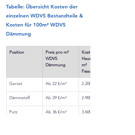
Tabelle: Übersicht Kosten der
einzelnen WDVS Bestandteile &
Kosten für 100m² WDVS
Dämmung
Position
Preis pro m² 
Kosten für ein 
WDVS 
Haus mit 100 
Dämmung
m² 
Fassadenfläche
Gerüst
Ab 22 €/m²
2.200 €
Dämmstoff
Ab 29 €/m²
2.900 €
Putz
Ab 36 €/m²
3.600 €
Arbeitslohn
Ab 123 €/m²
12.300 €