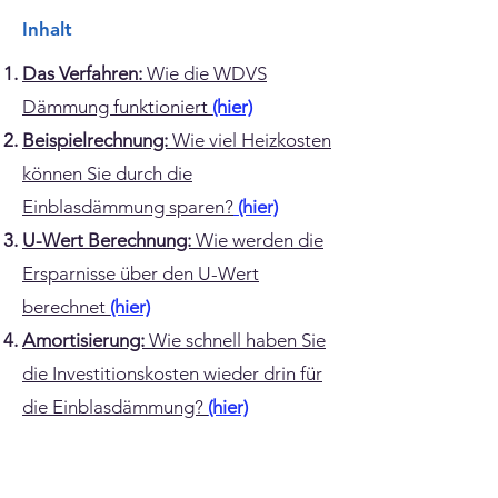
Inhalt
Das Verfahren:
Wie die WDVS
Dämmung funktioniert
(hier)
​Beispielrechnung:
Wie viel Heizkosten
können Sie durch die
Einblasdämmung sparen?
(hier)
U-Wert Berechnung:
Wie werden die
Ersparnisse über den U-Wert
berechnet
(hier)
Amortisierung:
Wie schnell haben Sie
die Investitionskosten wieder drin für
die Einblasdämmung?
(hier)