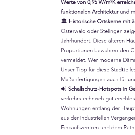
Werte von 0,95 W/m²K erreich
funktionalen Architektur
und mo
🏛️
Historische Ortskerne mit ä
Osterwald oder Stelingen zei
Jahrhundert. Diese älteren Häu
Proportionen bewahren den Cha
vermeidet. Wer moderne Dämmwe
Unser Tipp für diese Stadtteile
Maßanfertigungen auch für un
🔊
Schallschutz-Hotspots in G
verkehrstechnisch gut erschlo
Wohnungen entlang der Hauptv
aus der industriellen Vergange
Einkaufszentren und dem Ratha