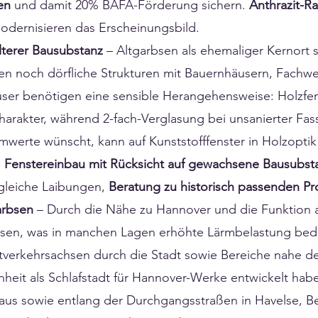
en
und damit 20% BAFA-Förderung sichern.
Anthrazit-R
dernisieren das Erscheinungsbild.
lterer Bausubstanz
– Altgarbsen als ehemaliger Kernort 
gen noch dörfliche Strukturen mit Bauernhäusern, Fach
ser benötigen eine sensible Herangehensweise: Holzfens
rakter, während 2-fach-Verglasung bei unsanierter Fa
rte wünscht, kann auf Kunststofffenster in Holzoptik 
:
Fenstereinbau mit Rücksicht auf gewachsene Bausubst
gleiche Laibungen,
Beratung zu historisch passenden Pro
arbsen
– Durch die Nähe zu Hannover und die Funktion a
ssen, was in manchen Lagen erhöhte Lärmbelastung bedeu
erkehrsachsen durch die Stadt sowie Bereiche nahe de
nheit als Schlafstadt für Hannover-Werke entwickelt hab
us sowie entlang der Durchgangsstraßen in Havelse, B