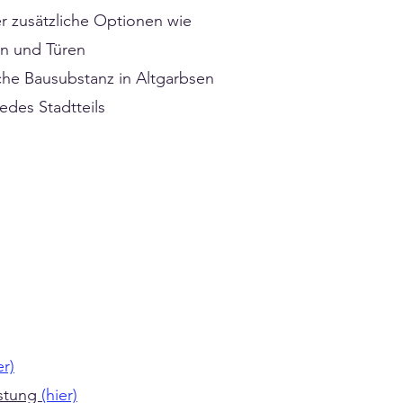
er zusätzliche Optionen wie
rn und Türen
che Bausubstanz in Altgarbsen
des Stadtteils
er)
stung
(hier)