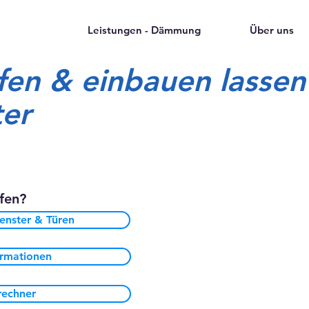
Leistungen - Dämmung
Über uns
fen & einbauen lassen
ter
fen?
nster & Türen
formationen
echner