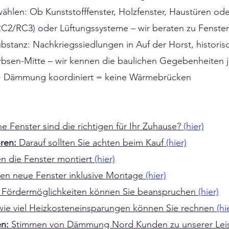
wählen: Ob Kunststofffenster, Holzfenster, Haustüren od
(RC2/RC3) oder Lüftungssysteme – wir beraten zu Fenste
stanz: Nachkriegssiedlungen in Auf der Horst, historis
bsen-Mitte – wir kennen die baulichen Gegebenheiten je
r + Dämmung koordiniert = keine Wärmebrücken
e Fenster sind die richtigen für Ihr Zuhause?
(hier)
oren:
Darauf sollten Sie achten beim Kauf
(hier)
n die Fenster montiert
(hier)
sten neue Fenster inklusive Montage
(hier)
 Fördermöglichkeiten können Sie beanspruchen
(hier)
wie viel Heizkosteneinsparungen können Sie rechnen
(hi
en:
Stimmen von Dämmung Nord Kunden zu unserer Lei