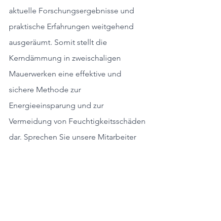
aktuelle Forschungsergebnisse und 
praktische Erfahrungen weitgehend 
ausgeräumt. Somit stellt die 
Kerndämmung in zweischaligen 
Mauerwerken eine effektive und 
sichere Methode zur 
Energieeinsparung und zur 
Vermeidung von Feuchtigkeitsschäden 
dar. Sprechen Sie unsere Mitarbeiter 
gerne auf die oben zitierten Studien an 
damit wir diese Ihnen zur Verfügung 
stellen können.
Autor:
Mate Rumstein